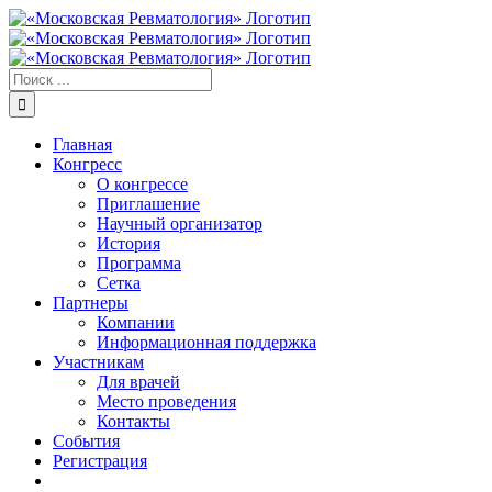
Skip
to
content
Результат
поиска:
Главная
Конгресс
О конгрессе
Приглашение
Научный организатор
История
Программа
Сетка
Партнеры
Компании
Информационная поддержка
Участникам
Для врачей
Место проведения
Контакты
События
Регистрация