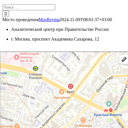
Результат
поиска:
Место проведения
MosRevma
2024-11-09T08:01:37+03:00
Аналитический центр при Правительстве России
г. Москва, проспект Академика Сахарова, 12
Москва
Яндекс Карты